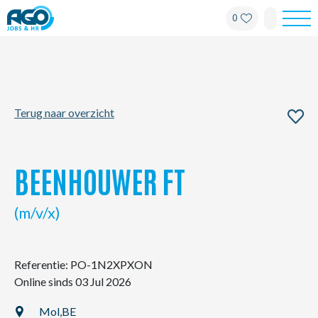
0
Werknemers
Werkgevers
Terug naar overzicht
Over AGO
Nieuws
BEENHOUWER FT
Kantoren
(m/v/x)
My AGO
Referentie: PO-1N2XPXON
Online sinds 03 Jul 2026
Contact
Mol,
BE