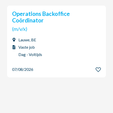
Young Potential Planner
(m/v/x)
Ardooie, BE
Vaste job
Dag - Voltijds
07/08/2026