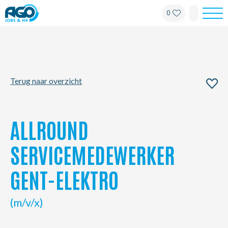
0
Werknemers
Werkgevers
Terug naar overzicht
Over AGO
Nieuws
ALLROUND
Kantoren
SERVICEMEDEWERKER
GENT-ELEKTRO
My AGO
(m/v/x)
Contact