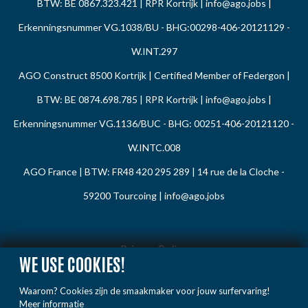
BTW: BE 0867.323.421 | RPR Kortrijk |
info@ago.jobs
|
Erkenningsnummer VG.1038/BU - BHG:00298-406-20121129 -
W.INT.297
AGO Construct 8500 Kortrijk | Certified Member of Federgon |
BTW: BE 0874.698.785 | RPR Kortrijk |
info@ago.jobs
|
Erkenningsnummer VG.1136/BUC - BHG: 00251-406-20121120 -
W.INTC.008
AGO France | BTW: FR48 420 295 289 | 14 rue de la Cloche -
59200 Tourcoing |
info@ago.jobs
Privacy Policy
WE USE COOKIES!
Cookie Policy
Waarom? Cookies zijn de smaakmaker voor jouw surfervaring!
Gedragsregels
Meer informatie