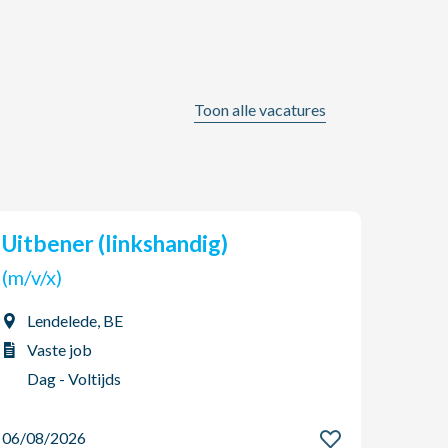
Toon alle vacatures
Uitbener (linkshandig)
Sto
(m/v/x)
(m/v
Lendelede, BE
Bel
Vaste job
Vas
Dag - Voltijds
2-p
06/08/2026
06/08