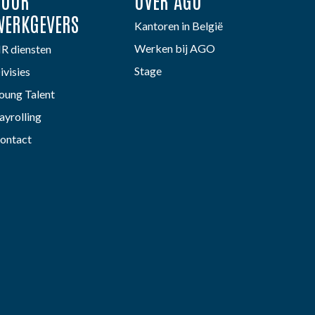
VOOR
OVER AGO
WERKGEVERS
Kantoren in België
Werken bij AGO
R diensten
Stage
ivisies
oung Talent
ayrolling
ontact