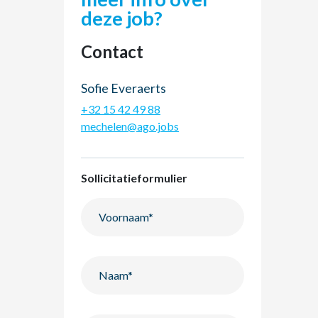
deze job?
Contact
Sofie Everaerts
+32 15 42 49 88
mechelen@ago.jobs
Sollicitatieformulier