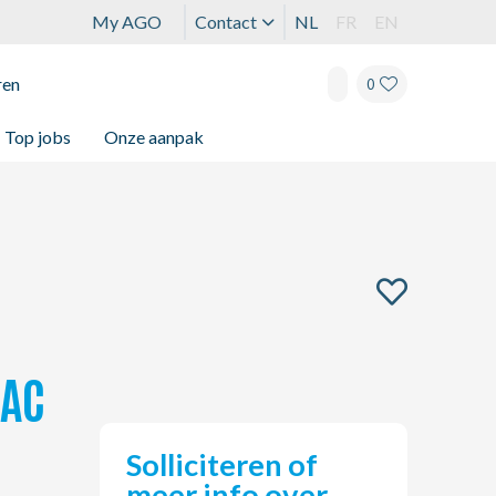
My AGO
Contact
NL
FR
EN
ren
0
Top jobs
Onze aanpak
RAC
Solliciteren of
meer info over