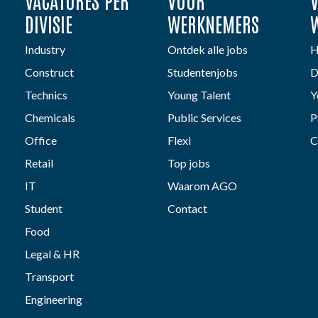
VACATURES PER
VOOR
DIVISIE
WERKNEMERS
Industry
Ontdek alle jobs
H
Construct
Studentenjobs
D
Technics
Young Talent
Y
Chemicals
Public Services
P
Office
Flexi
C
Retail
Top jobs
IT
Waarom AGO
Student
Contact
Food
Legal & HR
Transport
Engineering