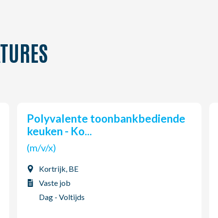
TURES
Polyvalente toonbankbediende
keuken - Ko...
(m/v/x)
Kortrijk, BE
Vaste job
Dag - Voltijds