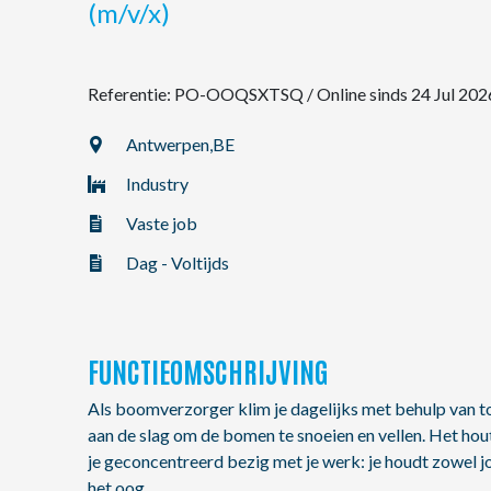
(m/v/x)
NL
Referentie: PO-OOQSXTSQ
/
Online sinds 24 Jul 202
FR
Antwerpen,
BE
Industry
EN
Vaste job
Dag - Voltijds
FUNCTIEOMSCHRIJVING
Als boomverzorger klim je dagelijks met behulp van t
aan de slag om de bomen te snoeien en vellen. Het hou
je geconcentreerd bezig met je werk: je houdt zowel jo
het oog.