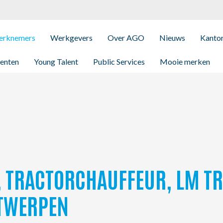
rknemers
Werkgevers
Over AGO
Nieuws
Kanto
enten
Young Talent
Public Services
Mooie merken
, TRACTORCHAUFFEUR, LM T
NTWERPEN