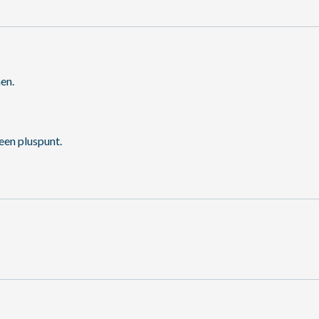
en.
 een pluspunt.