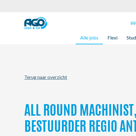
Werknemers
We
Alle jobs
Flexi
Stud
Werkgevers
Over AGO
Terug naar overzicht
Nieuws
Kantoren
ALL ROUND MACHINIST
My AGO
BESTUURDER REGIO A
Contact