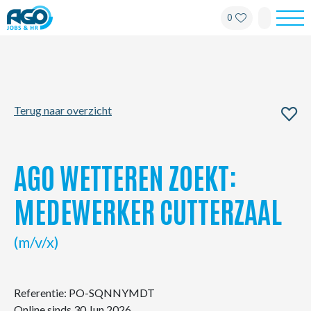
0
Werknemers
Werkgevers
Terug naar overzicht
Over AGO
Nieuws
AGO WETTEREN ZOEKT:
Kantoren
MEDEWERKER CUTTERZAAL
My AGO
(m/v/x)
Contact
Referentie: PO-SQNNYMDT
Online sinds 30 Jun 2026