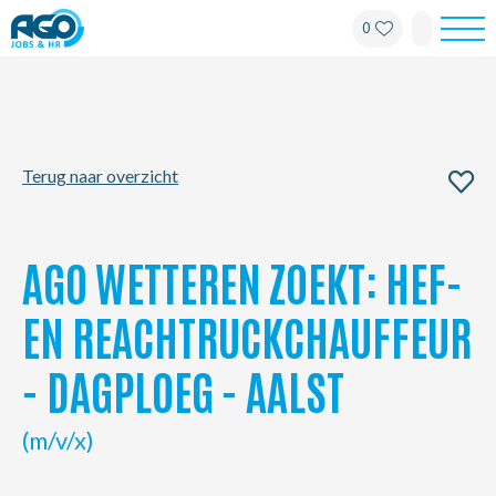
0
Werknemers
Werkgevers
Terug naar overzicht
Over AGO
Nieuws
AGO WETTEREN ZOEKT: HEF-
Kantoren
EN REACHTRUCKCHAUFFEUR
- DAGPLOEG - AALST
My AGO
(m/v/x)
Contact