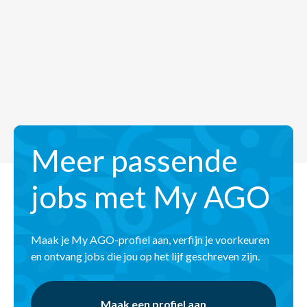
Meer passende
jobs met My AGO
Maak je My AGO-profiel aan, verfijn je voorkeuren
en ontvang jobs die jou op het lijf geschreven zijn.
Maak een profiel aan