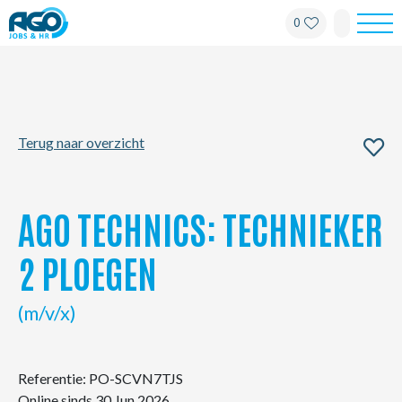
0
Werknemers
Werkgevers
Terug naar overzicht
Over AGO
Nieuws
AGO TECHNICS: TECHNIEKER
Kantoren
2 PLOEGEN
My AGO
(m/v/x)
Contact
Referentie: PO-SCVN7TJS
Online sinds 30 Jun 2026