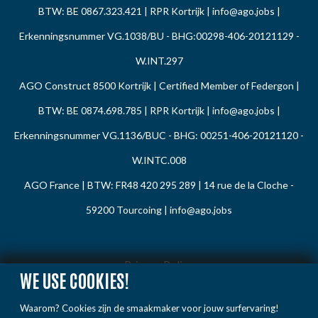
BTW: BE 0867.323.421 | RPR Kortrijk |
info@ago.jobs
|
Erkenningsnummer VG.1038/BU - BHG:00298-406-20121129 -
W.INT.297
AGO Construct 8500 Kortrijk | Certified Member of Federgon |
BTW: BE 0874.698.785 | RPR Kortrijk |
info@ago.jobs
|
Erkenningsnummer VG.1136/BUC - BHG: 00251-406-20121120 -
W.INTC.008
AGO France | BTW: FR48 420 295 289 | 14 rue de la Cloche -
59200 Tourcoing |
info@ago.jobs
Privacy Policy
WE USE COOKIES!
Cookie Policy
Waarom? Cookies zijn de smaakmaker voor jouw surfervaring!
Gedragsregels