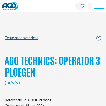
0
Werknemers
Werkgevers
Terug naar overzicht
Over AGO
Nieuws
AGO TECHNICS: OPERATOR 3
Kantoren
PLOEGEN
My AGO
(m/v/x)
Contact
Referentie: PO-DUBPEWZT
Online sinds 26 Jun 2026