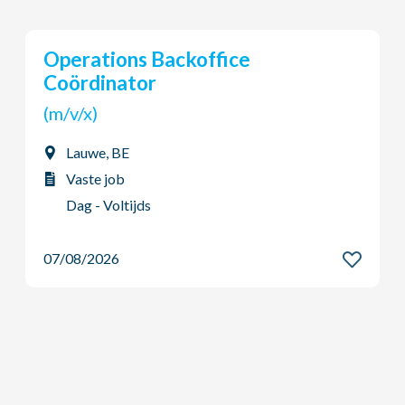
Young Potential Planner
(m/v/x)
Ardooie, BE
Vaste job
Dag - Voltijds
07/08/2026