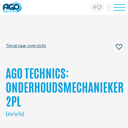
0
Werknemers
Werkgevers
Terug naar overzicht
Over AGO
Nieuws
AGO TECHNICS:
Kantoren
ONDERHOUDSMECHANIEKER
2PL
My AGO
(m/v/x)
Contact