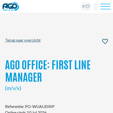
0
Werknemers
Werkgevers
Terug naar overzicht
Over AGO
Nieuws
AGO OFFICE: FIRST LINE
Kantoren
MANAGER
My AGO
(m/v/x)
Contact
Referentie: PO-WUAUDXIP
Online sinds 10 Jul 2026