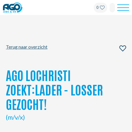
0
Werknemers
Werkgevers
Terug naar overzicht
Over AGO
Nieuws
AGO LOCHRISTI
Kantoren
ZOEKT:LADER - LOSSER
GEZOCHT!
My AGO
(m/v/x)
Contact