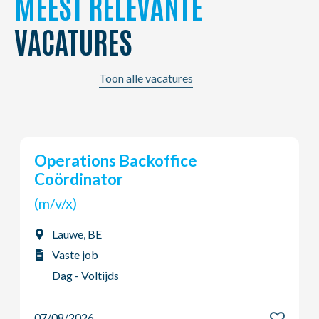
MEEST RELEVANTE
VACATURES
Toon alle vacatures
Young Potential Planner
(m/v/x)
Ardooie, BE
Vaste job
Dag - Voltijds
07/08/2026