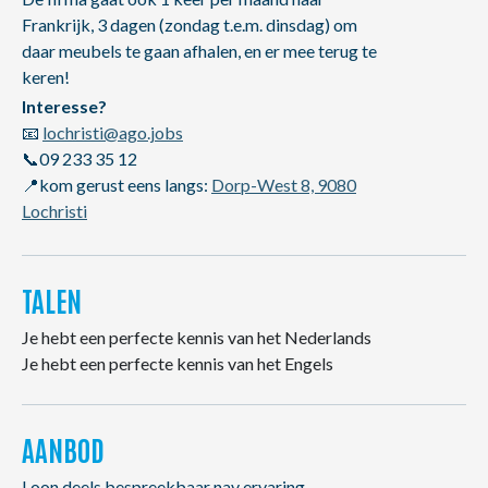
Frankrijk, 3 dagen (zondag t.e.m. dinsdag) om
daar meubels te gaan afhalen, en er mee terug te
keren!
Interesse?
📧
lochristi@ago.jobs
📞09 233 35 12
📍kom gerust eens langs:
Dorp-West 8, 9080
Lochristi
TALEN
Je hebt een perfecte kennis van het Nederlands
Je hebt een perfecte kennis van het Engels
AANBOD
Loon deels bespreekbaar nav ervaring.