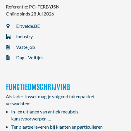
NL
FR
EN
Referentie: PO-FERBYJ5N
Online sinds 28 Jul 2026
Ertvelde,
BE
Industry
Vaste job
Dag - Voltijds
FUNCTIEOMSCHRIJVING
Als lader-losser mag je volgend takenpakket
verwachten:
In- en uitladen van antiek meubels,
kunstvoorwerpen, ...
Ter plaatse leveren bij klanten en particulieren