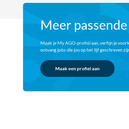
Meer passende
Maak je My AGO-profiel aan, verfijn je voor
ontvang jobs die jou op het lijf geschreven zij
Maak een profiel aan