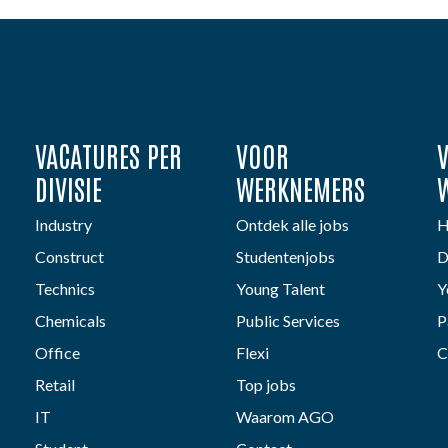
VACATURES PER
VOOR
DIVISIE
WERKNEMERS
Industry
Ontdek alle jobs
H
Construct
Studentenjobs
D
Technics
Young Talent
Y
Chemicals
Public Services
P
Office
Flexi
C
Retail
Top jobs
IT
Waarom AGO