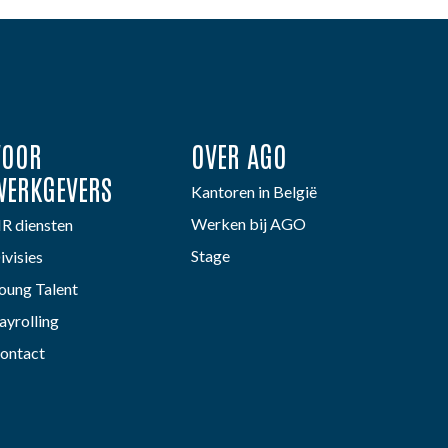
VOOR
OVER AGO
WERKGEVERS
Kantoren in België
Werken bij AGO
R diensten
Stage
ivisies
oung Talent
ayrolling
ontact