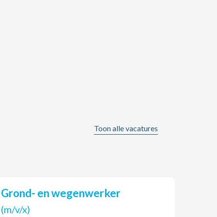
Toon alle vacatures
Grond- en wegenwerker
AGO Jobs & HR zoekt een
(tijd
(m/v/x)