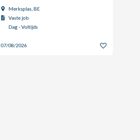
(m/v
Merksplas, BE
Boo
Vaste job
Int
Dag - Voltijds
Dag
07/08/2026
07/08