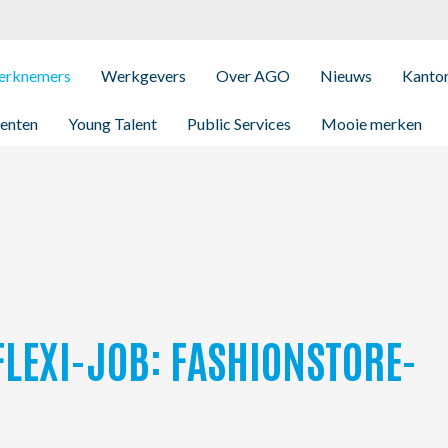
rknemers
Werkgevers
Over AGO
Nieuws
Kanto
enten
Young Talent
Public Services
Mooie merken
FLEXI-JOB: FASHIONSTORE-