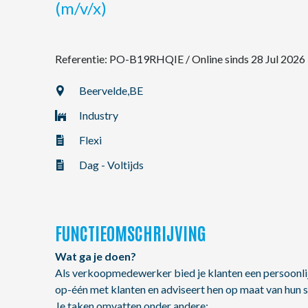
(m/v/x)
NL
Referentie: PO-B19RHQIE
/
Online sinds 28 Jul 2026
FR
Beervelde,
BE
Industry
EN
Flexi
Dag - Voltijds
FUNCTIEOMSCHRIJVING
Wat ga je doen?
Als verkoopmedewerker bied je klanten een persoonli
op-één met klanten en adviseert hen op maat van hun s
Je taken omvatten onder andere: