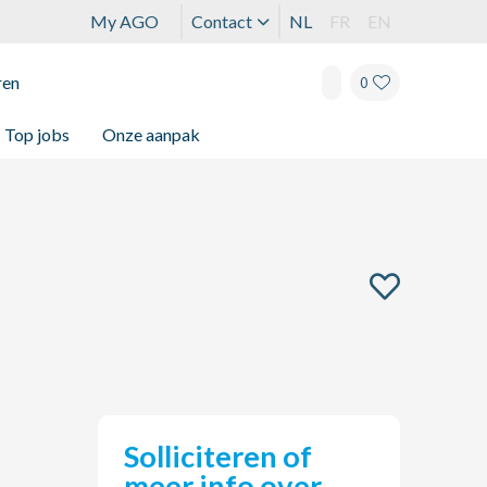
My AGO
Contact
NL
FR
EN
ren
0
Top jobs
Onze aanpak
Solliciteren of
meer info over