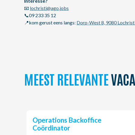
Interesse?
📧
lochristi@ago.jobs
📞09 233 35 12
📍kom gerust eens langs:
Dorp-West 8, 9080 Lochrist
MEEST RELEVANTE
VACA
Operations Backoffice
Coördinator