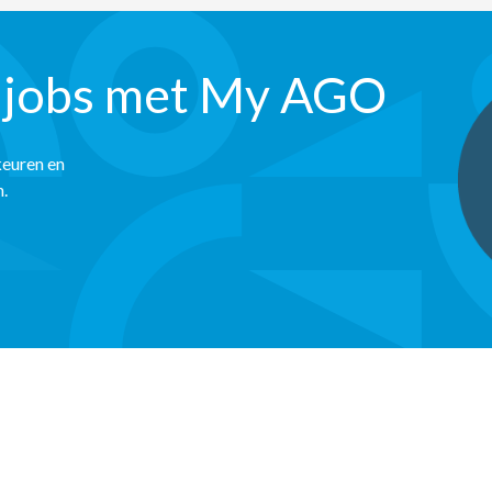
 jobs met My AGO
keuren en
n.