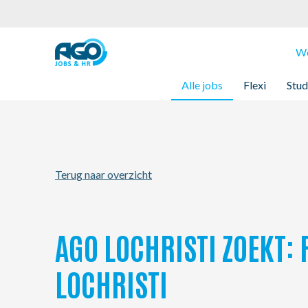
Werknemers
We
Alle jobs
Flexi
Stud
Werkgevers
Over AGO
Terug naar overzicht
Nieuws
Kantoren
AGO LOCHRISTI ZOEKT: 
My AGO
LOCHRISTI
Contact