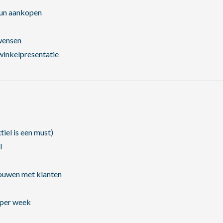
hun aankopen
wensen
winkelpresentatie
iel is een must)
l
bouwen met klanten
 per week