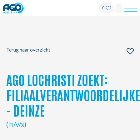
0
Werknemers
Werkgevers
Terug naar overzicht
Over AGO
Nieuws
AGO LOCHRISTI ZOEKT:
Kantoren
FILIAALVERANTWOORDELIJKE
- DEINZE
My AGO
(m/v/x)
Contact