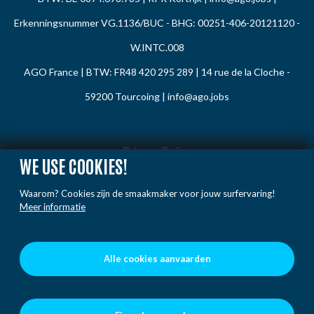
Erkenningsnummer VG.1136/BUC - BHG: 00251-406-20121120 -
W.INTC.008
AGO France | BTW: FR48 420 295 289 | 14 rue de la Cloche -
59200 Tourcoing |
info@ago.jobs
Privacy Policy
WE USE COOKIES!
Cookie Policy
Waarom? Cookies zijn de smaakmaker voor jouw surfervaring!
Gedragsregels
Meer informatie
Klacht / Melding
Voorwaarden
Alle cookies aanvaarden