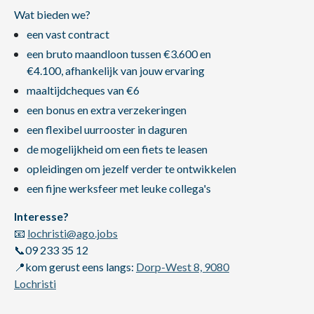
Wat bieden we?
een vast contract
een bruto maandloon tussen €3.600 en
€4.100, afhankelijk van jouw ervaring
maaltijdcheques van €6
een bonus en extra verzekeringen
een flexibel uurrooster in daguren
de mogelijkheid om een fiets te leasen
opleidingen om jezelf verder te ontwikkelen
een fijne werksfeer met leuke collega's
Interesse?
📧
lochristi@ago.jobs
📞09 233 35 12
📍kom gerust eens langs:
Dorp-West 8, 9080
Lochristi