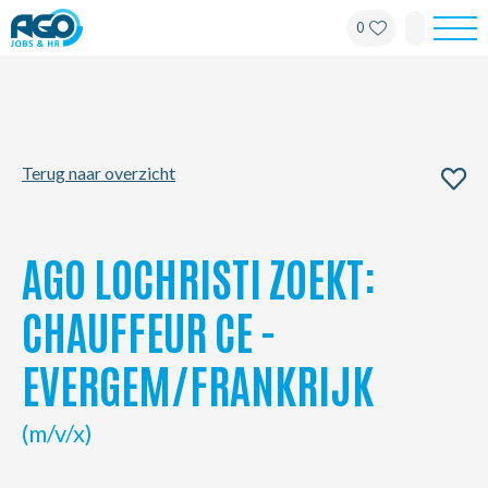
0
Werknemers
Werkgevers
Terug naar overzicht
Over AGO
Nieuws
AGO LOCHRISTI ZOEKT:
Kantoren
CHAUFFEUR CE -
EVERGEM/FRANKRIJK
My AGO
(m/v/x)
Contact