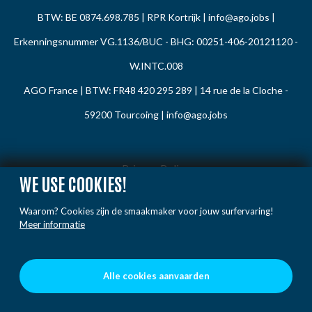
BTW: BE 0874.698.785 | RPR Kortrijk |
info@ago.jobs
|
Erkenningsnummer VG.1136/BUC - BHG: 00251-406-20121120 -
W.INTC.008
AGO France | BTW: FR48 420 295 289 | 14 rue de la Cloche -
59200 Tourcoing |
info@ago.jobs
Privacy Policy
WE USE COOKIES!
Cookie Policy
Waarom? Cookies zijn de smaakmaker voor jouw surfervaring!
Gedragsregels
Meer informatie
Klacht / Melding
Voorwaarden
Alle cookies aanvaarden