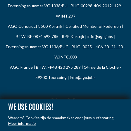
Erkenningsnummer VG.1038/BU - BHG:00298-406-20121129 -
W.INT.297
AGO Construct 8500 Kortrijk | Certified Member of Federgon |
BTW: BE 0874.698.785 | RPR Kortrijk |
info@ago.jobs
|
Erkenningsnummer VG.1136/BUC - BHG: 00251-406-20121120 -
W.INTC.008
AGO France | BTW: FR48 420 295 289 | 14 rue de la Cloche -
59200 Tourcoing |
info@ago.jobs
Privacy Policy
WE USE COOKIES!
Cookie Policy
Waarom? Cookies zijn de smaakmaker voor jouw surfervaring!
Gedragsregels
Meer informatie
Klacht / Melding