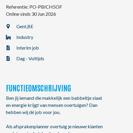
NL
FR
EN
Referentie: PO-PBICH5OF
Online sinds 30 Jun 2026
Gent,
BE
Industry
Interim job
Dag - Voltijds
FUNCTIEOMSCHRIJVING
Ben jij iemand die makkelijk een babbeltje slaat
en energie krijgt van mensen overtuigen? Dan
hebben wij dé job voor jou.
Als afsprakenplanner overtuig je nieuwe klanten