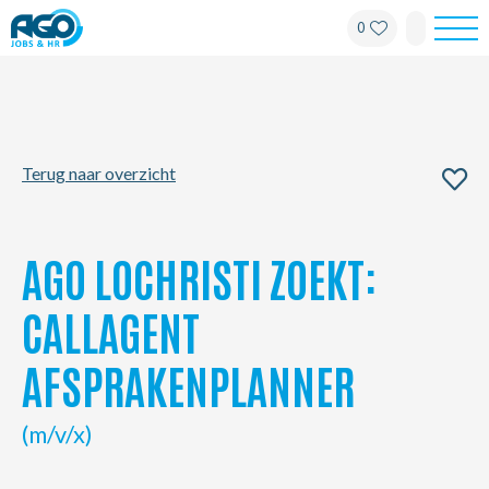
0
Werknemers
Werkgevers
Terug naar overzicht
Over AGO
Nieuws
AGO LOCHRISTI ZOEKT:
Kantoren
CALLAGENT
AFSPRAKENPLANNER
My AGO
(m/v/x)
Contact