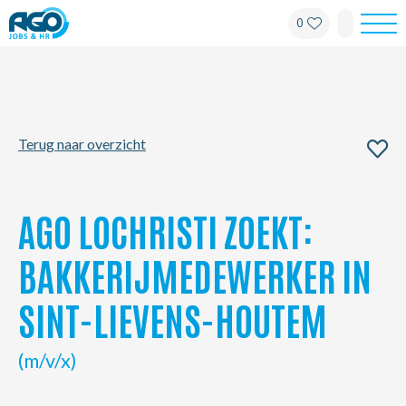
0
Werknemers
Werkgevers
Terug naar overzicht
Over AGO
Nieuws
AGO LOCHRISTI ZOEKT:
Kantoren
BAKKERIJMEDEWERKER IN
SINT-LIEVENS-HOUTEM
My AGO
(m/v/x)
Contact