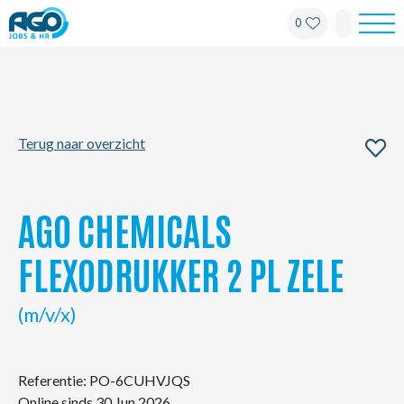
0
Werknemers
Werkgevers
Terug naar overzicht
Over AGO
Nieuws
AGO CHEMICALS
Kantoren
FLEXODRUKKER 2 PL ZELE
My AGO
(m/v/x)
Contact
Referentie: PO-6CUHVJQS
Online sinds 30 Jun 2026