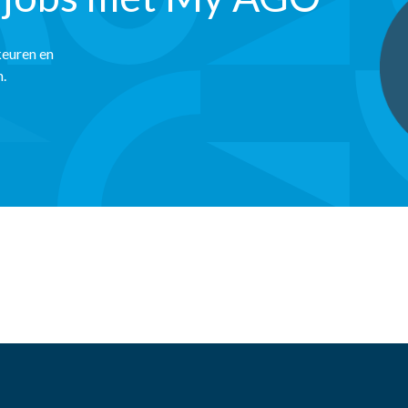
keuren en
n.