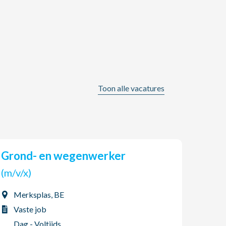
Toon alle vacatures
Grond- en wegenwerker
AGO Jobs & HR zoekt een
(tijd
(m/v/x)
(m/v
Merksplas, BE
Boo
Vaste job
Int
Dag - Voltijds