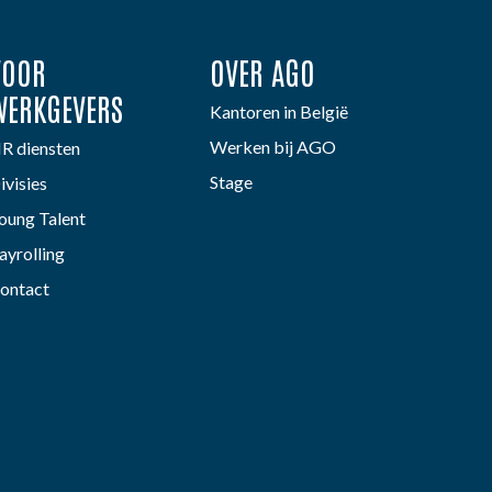
VOOR
OVER AGO
WERKGEVERS
Kantoren in België
Werken bij AGO
R diensten
Stage
ivisies
oung Talent
ayrolling
ontact