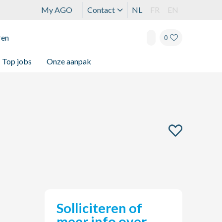
My AGO
Contact
NL
FR
EN
ren
0
Top jobs
Onze aanpak
Solliciteren of
meer info over