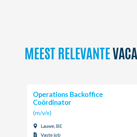
MEEST RELEVANTE
VACA
Operations Backoffice
Coördinator
(m/v/x)
Lauwe, BE
Vaste job