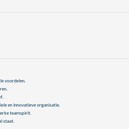
le voordelen.
ren.
f.
ele en innovatieve organisatie.
erke teamspirit.
l staat.