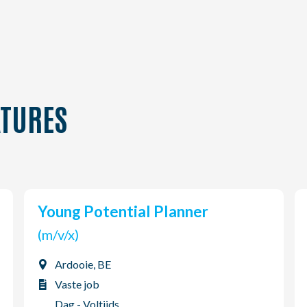
TURES
Young Potential Planner
(m/v/x)
Ardooie, BE
Vaste job
Dag - Voltijds