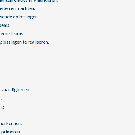
eiten en markten.
ssende oplossingen.
eals.
terne teams.
lossingen te realiseren.
 vaardigheden.
.
ng.
 herkennen.
e primeren.