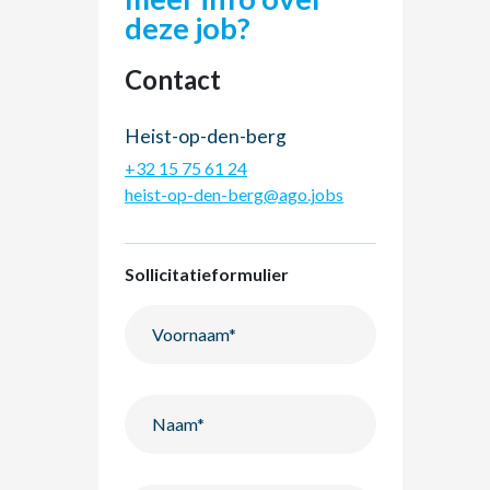
deze job?
Contact
Heist-op-den-berg
+32 15 75 61 24
heist-op-den-berg@ago.jobs
Sollicitatieformulier