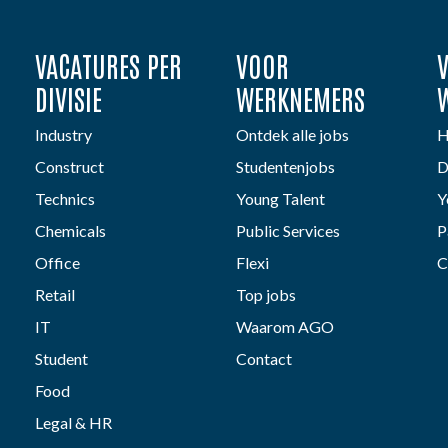
VACATURES PER
VOOR
DIVISIE
WERKNEMERS
Industry
Ontdek alle jobs
H
Construct
Studentenjobs
D
Technics
Young Talent
Y
Chemicals
Public Services
P
Office
Flexi
C
Retail
Top jobs
IT
Waarom AGO
Student
Contact
Food
Legal & HR