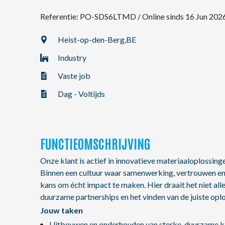
Referentie: PO-SDS6LTMD
/
Online sinds 16 Jun 202
NL
Heist-op-den-Berg,
BE
Industry
FR
Vaste job
EN
Dag - Voltijds
FUNCTIEOMSCHRIJVING
Onze klant is actief in innovatieve materiaaloplossing
Binnen een cultuur waar samenwerking, vertrouwen en la
kans om écht impact te maken. Hier draait het niet a
duurzame partnerships en het vinden van de juiste oplo
Jouw taken
Uitbouwen en onderhouden van sterke, duurzame kla