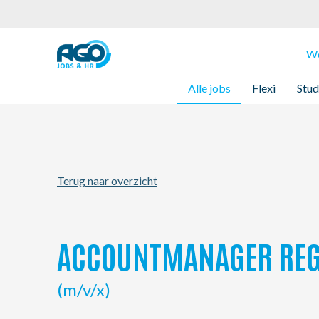
Werknemers
We
Alle jobs
Flexi
Stud
Werkgevers
Over AGO
Terug naar overzicht
Nieuws
Kantoren
ACCOUNTMANAGER REG
My AGO
(m/v/x)
Contact