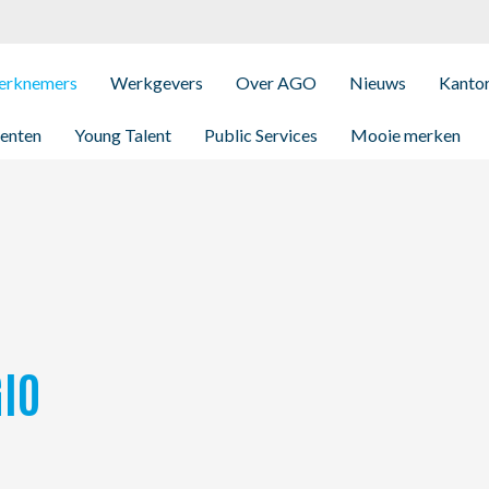
rknemers
Werkgevers
Over AGO
Nieuws
Kanto
enten
Young Talent
Public Services
Mooie merken
IO