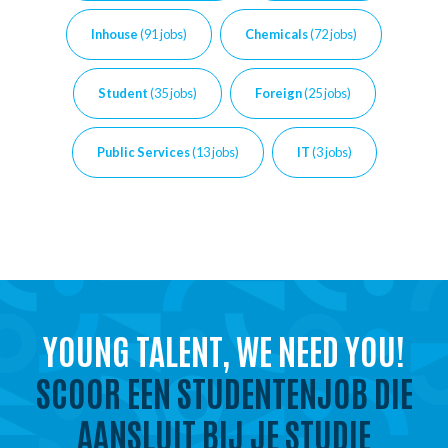
Inhouse
(91 jobs)
Chemicals
(72 jobs)
Student
(35 jobs)
Foreign
(25 jobs)
Public Services
(13 jobs)
IT
(3 jobs)
YOUNG TALENT, WE NEED YOU!
SCOOR EEN STUDENTENJOB DIE
AANSLUIT BIJ JE STUDIE