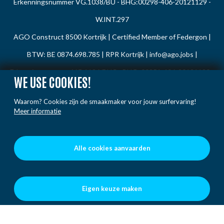
Erkenningsnummer VG.1038/BU - BHG:00298-406-20121129 -
W.INT.297
AGO Construct 8500 Kortrijk | Certified Member of Federgon |
BTW: BE 0874.698.785 | RPR Kortrijk |
info@ago.jobs
|
Erkenningsnummer VG.1136/BUC - BHG: 00251-406-20121120 -
WE USE COOKIES!
W.INTC.008
Waarom? Cookies zijn de smaakmaker voor jouw surfervaring!
AGO France | BTW: FR48 420 295 289 | 14 rue de la Cloche -
Meer informatie
59200 Tourcoing |
info@ago.jobs
Alle cookies aanvaarden
Privacy Policy
Cookie Policy
Eigen keuze maken
Gedragsregels
Klacht / Melding