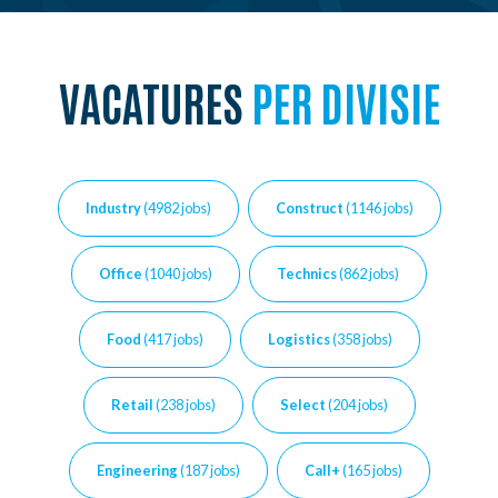
NL
FR
EN
VACATURES
PER DIVISIE
Industry
(4982 jobs)
Construct
(1146 jobs)
Office
(1040 jobs)
Technics
(862 jobs)
Food
(417 jobs)
Logistics
(358 jobs)
Retail
(238 jobs)
Select
(204 jobs)
Engineering
(187 jobs)
Call+
(165 jobs)