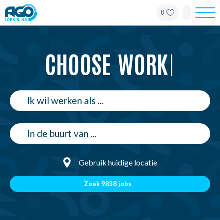
0
Ontdek honderden actuele vacatures in jouw regio. Solliciteer een
Werknemers
CHOOSE
WORK
|
Werkgevers
Over AGO
Nieuws
Kantoren
Gebruik huidige locatie
My AGO
Contact